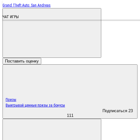
Grand Theft Auto: San Andreas
ЧАТ ИГРЫ
Поставить оценку
Призы
Выигрывай ценные призы за бонусы
Подписаться
23
111